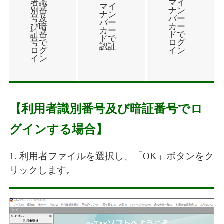
者識
マイ
マイ
別番
ナン
ナン
号及
バー
バー
び暗
カー
カー
証番
ドで
ドで
号で
ログ
認証
ログ
イン
イン
【利用者識別番号及び暗証番号でロ
グインする場合】
1. 利用者ファイルを選択し、「OK」ボタンをク
リックします。